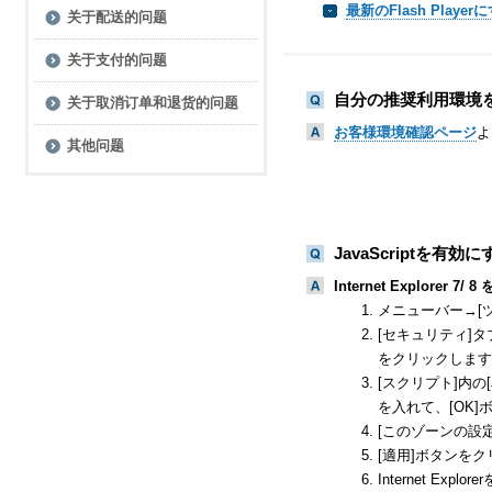
最新のFlash Pla
关于配送的问题
关于支付的问题
自分の推奨利用環境
关于取消订单和退货的问题
お客様環境確認ページ
よ
其他问题
JavaScriptを
Internet Explorer 
メニューバー→[
[セキュリティ]
をクリックします
[スクリプト]内の
を入れて、[OK
[このゾーンの設
[適用]ボタンを
Internet Ex