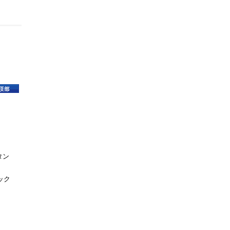
タン
ック