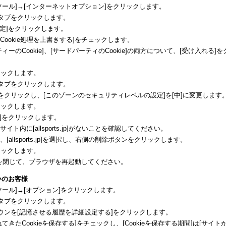
ツール]→[インターネットオプション]をクリックします。
のタブをクリックします。
設定]をクリックします。
[自動Cookie処理を上書きする]をチェックします。
ィーのCookie]、[サードパーティのCookie]の両方について、[受け入れる]を
リックします。
のタブをクリックします。
]をクリックし、[このゾーンのセキュリティレベルの設定]を[中]に変更します
リックします。
ト]をクリックします。
イト内に[allsports.jp]がないことを確認してください。
[allsports.jp]を選択し、右側の削除ボタンをクリックします。
リックします。
xplorerを閉じて、ブラウザを再起動してください。
お使いのお客様
ツール]→[オプション]をクリックします。
のタブをクリックします。
ダウンを[記憶させる履歴を詳細設定する]をクリックします。
てきたCookieを保存する]をチェックし、[Cookieを保存する期間]は[サイト