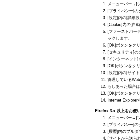
メニューバー→[
[プライバシー]
[設定]内の[詳細
[Cookie]内の
[ファーストパーテ
ックします。
[OK]ボタンをク
[セキュリティ]
[インターネット
[OK]ボタンをク
[設定]内の[サイ
管理しているWebサ
もしあった場合は、
[OK]ボタンをク
Internet E
Firefox 3.x 以上を
メニューバー→[
[プライバシー]
[履歴]内のプル
[サイトから送られ