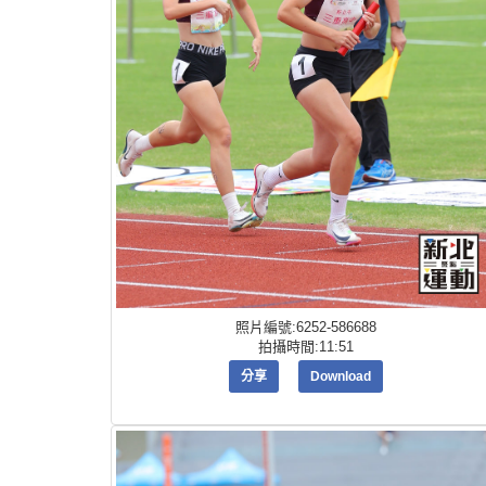
照片編號:6252-586688
拍攝時間:11:51
分享
Download