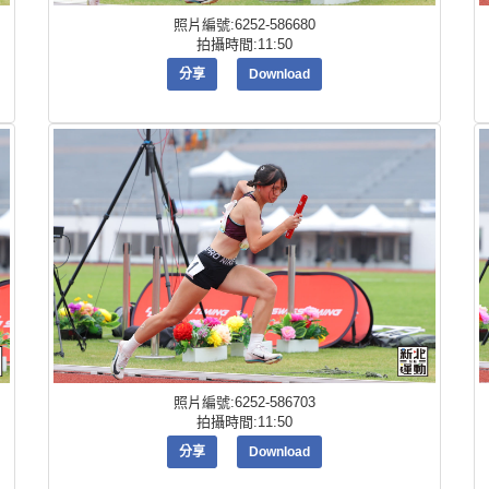
照片編號:6252-586680
拍攝時間:11:50
分享
Download
照片編號:6252-586703
拍攝時間:11:50
分享
Download