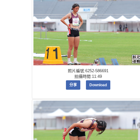
照片編號:6252-586691
拍攝時間:11:49
分享
Download