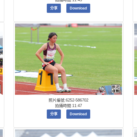
分享
Download
照片編號:6252-586702
拍攝時間:11:47
分享
Download