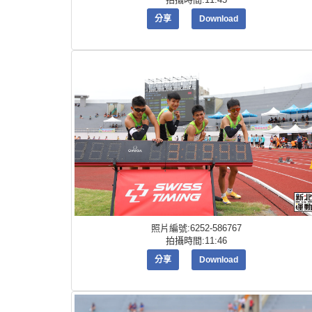
分享
Download
照片編號:6252-586767
拍攝時間:11:46
分享
Download