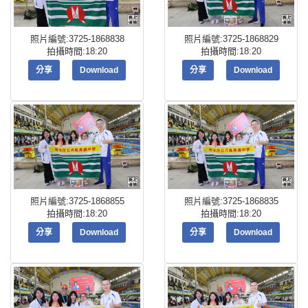
照片編號:3725-1868838
照片編號:3725-1868829
拍攝時間:18:20
拍攝時間:18:20
分享
Download
分享
Download
照片編號:3725-1868855
照片編號:3725-1868835
拍攝時間:18:20
拍攝時間:18:20
分享
Download
分享
Download