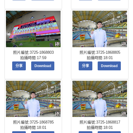
照片編號:3725-1868803
照片編號:3725-1868805
拍攝時間:17:59
拍攝時間:18:01
分享
Download
分享
Download
照片編號:3725-1868785
照片編號:3725-1868817
拍攝時間:18:01
拍攝時間:18:01