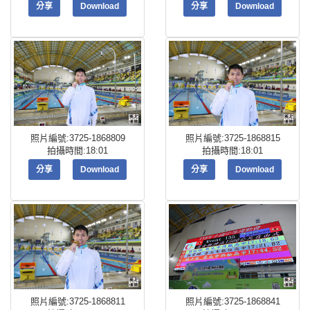
分享
Download
分享
Download
照片編號:3725-1868809
照片編號:3725-1868815
拍攝時間:18:01
拍攝時間:18:01
分享
Download
分享
Download
照片編號:3725-1868811
照片編號:3725-1868841