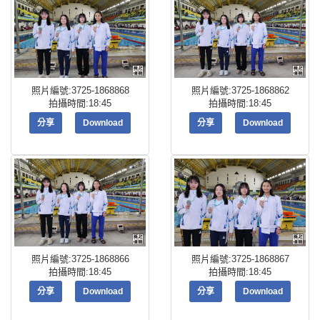
照片編號:3725-1868868
照片編號:3725-1868862
拍攝時間:18:45
拍攝時間:18:45
分享
Download
分享
Download
照片編號:3725-1868866
照片編號:3725-1868867
拍攝時間:18:45
拍攝時間:18:45
分享
Download
分享
Download