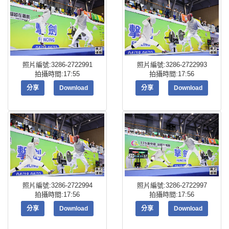
照片編號:3286-2722991
照片編號:3286-2722993
拍攝時間:17:55
拍攝時間:17:56
分享
Download
分享
Download
照片編號:3286-2722994
照片編號:3286-2722997
拍攝時間:17:56
拍攝時間:17:56
分享
Download
分享
Download