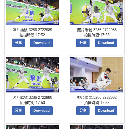
照片編號:3286-2722989
照片編號:3286-2722988
拍攝時間:17:52
拍攝時間:17:53
分享
Download
分享
Download
照片編號:3286-2722990
照片編號:3286-2722992
拍攝時間:17:53
拍攝時間:17:53
分享
Download
分享
Download