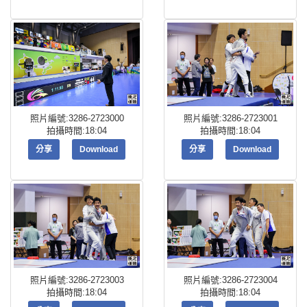
照片編號:3286-2723000
照片編號:3286-2723001
拍攝時間:18:04
拍攝時間:18:04
分享
Download
分享
Download
照片編號:3286-2723003
照片編號:3286-2723004
拍攝時間:18:04
拍攝時間:18:04