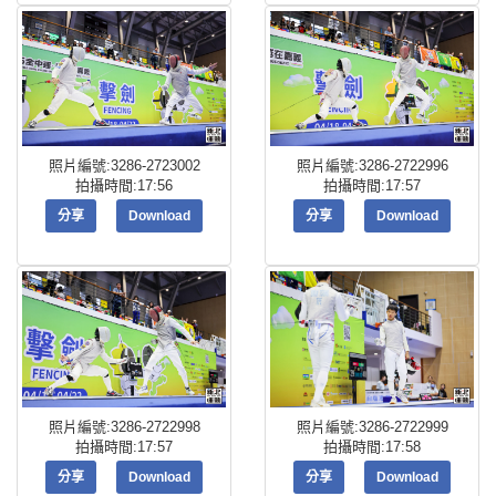
照片編號:3286-2723002
照片編號:3286-2722996
拍攝時間:17:56
拍攝時間:17:57
分享
Download
分享
Download
照片編號:3286-2722998
照片編號:3286-2722999
拍攝時間:17:57
拍攝時間:17:58
分享
Download
分享
Download