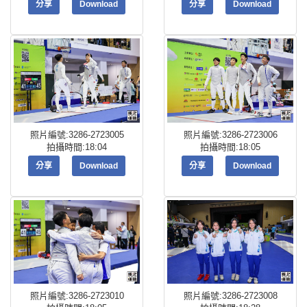
分享
Download
分享
Download
照片編號:3286-2723005
照片編號:3286-2723006
拍攝時間:18:04
拍攝時間:18:05
分享
Download
分享
Download
照片編號:3286-2723010
照片編號:3286-2723008