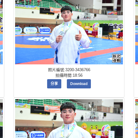
照片編號:3200-3436766
拍攝時間:18:56
分享
Download