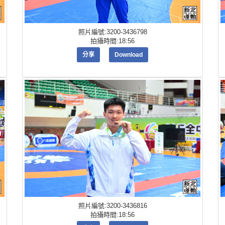
照片編號:3200-3436798
拍攝時間:18:56
分享
Download
照片編號:3200-3436816
拍攝時間:18:56