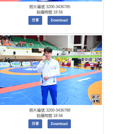
照片編號:3200-3436785
拍攝時間:18:56
分享
Download
照片編號:3200-3436788
拍攝時間:18:56
分享
Download