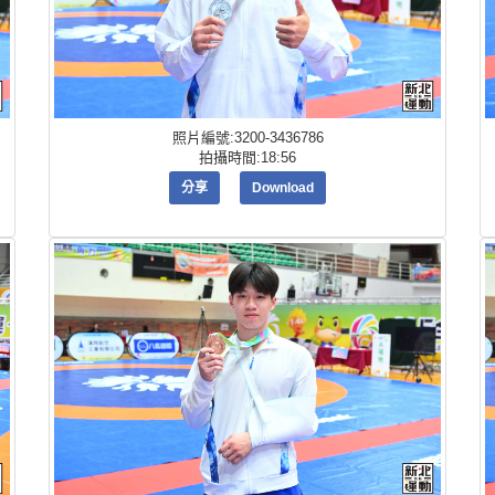
照片編號:3200-3436786
拍攝時間:18:56
分享
Download