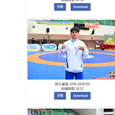
分享
Download
照片編號:3200-3436755
拍攝時間:18:52
分享
Download