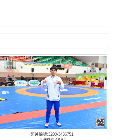
照片編號:3200-3436751
拍攝時間:18:52