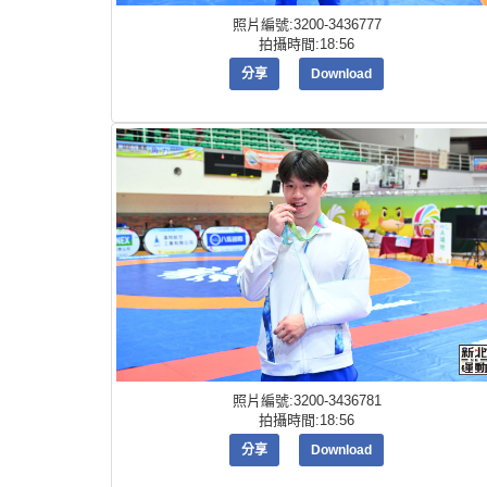
照片編號:3200-3436777
拍攝時間:18:56
分享
Download
照片編號:3200-3436781
拍攝時間:18:56
分享
Download