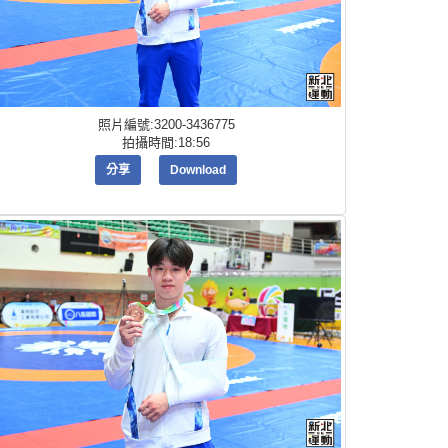
照片編號:3200-3436775
拍攝時間:18:56
分享
Download