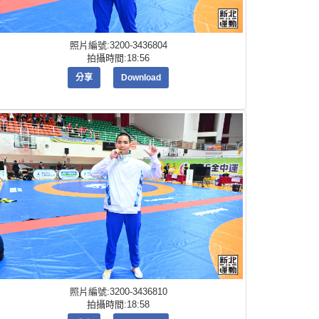
照片編號:3200-3436804
拍攝時間:18:56
分享
Download
照片編號:3200-3436810
拍攝時間:18:58