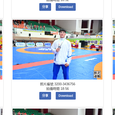
分享
Download
照片編號:3200-3436756
拍攝時間:18:56
分享
Download