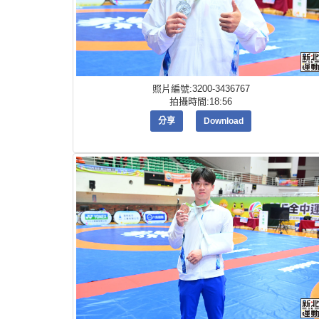
照片編號:3200-3436767
拍攝時間:18:56
分享
Download