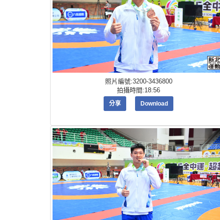
照片編號:3200-3436800
拍攝時間:18:56
分享
Download