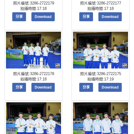
照片編號:3286-2722179
照片編號:3286-2722177
拍攝時間:17:18
拍攝時間:17:18
分享
Download
分享
Download
照片編號:3286-2722178
照片編號:3286-2722175
拍攝時間:17:18
拍攝時間:17:19
分享
Download
分享
Download