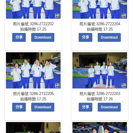
照片編號:3286-2722202
照片編號:3286-2722204
拍攝時間:17:25
拍攝時間:17:25
分享
Download
分享
Download
照片編號:3286-2722205
照片編號:3286-2722203
拍攝時間:17:25
拍攝時間:17:26
分享
Download
分享
Download