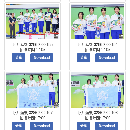
照片編號:3286-2722195
照片編號:3286-2722194
拍攝時間:17:05
拍攝時間:17:05
分享
Download
分享
Download
照片編號:3286-2722197
照片編號:3286-2722196
拍攝時間:17:06
拍攝時間:17:06
分享
Download
分享
Download