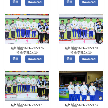
分享
Download
分享
Download
照片編號:3286-2722176
照片編號:3286-2722170
拍攝時間:17:15
拍攝時間:17:15
分享
Download
分享
Download
照片編號:3286-2722171
照片編號:3286-2722173