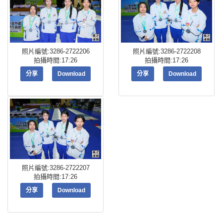
照片編號:3286-2722206
照片編號:3286-2722208
拍攝時間:17:26
拍攝時間:17:26
分享
Download
分享
Download
照片編號:3286-2722207
拍攝時間:17:26
分享
Download