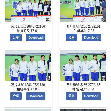
照片編號:3286-2722186
照片編號:3286-2722191
拍攝時間:17:01
拍攝時間:17:02
分享
Download
分享
Download
照片編號:3286-2722189
照片編號:3286-2722188
拍攝時間:17:04
拍攝時間:17:04
分享
Download
分享
Download