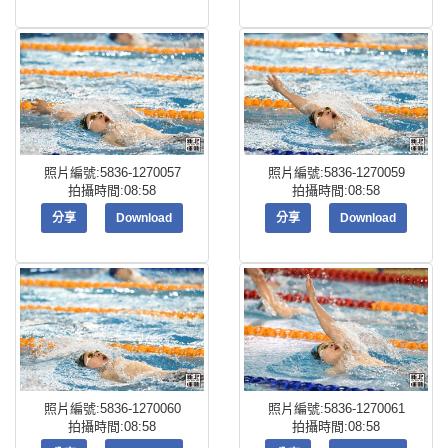
照片編號:5836-1270057
照片編號:5836-1270059
拍攝時間:08:58
拍攝時間:08:58
分享
Download
分享
Download
照片編號:5836-1270060
照片編號:5836-1270061
拍攝時間:08:58
拍攝時間:08:58