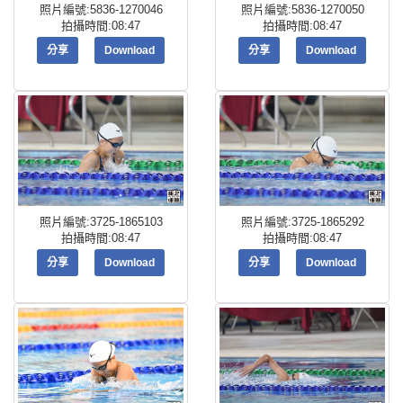
照片編號:5836-1270046
照片編號:5836-1270050
拍攝時間:08:47
拍攝時間:08:47
分享
Download
分享
Download
照片編號:3725-1865103
照片編號:3725-1865292
拍攝時間:08:47
拍攝時間:08:47
分享
Download
分享
Download