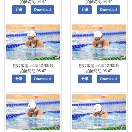
拍攝時間:08:47
拍攝時間:08:47
分享
Download
分享
Download
照片編號:5836-1270041
照片編號:5836-1270045
拍攝時間:08:47
拍攝時間:08:47
分享
Download
分享
Download