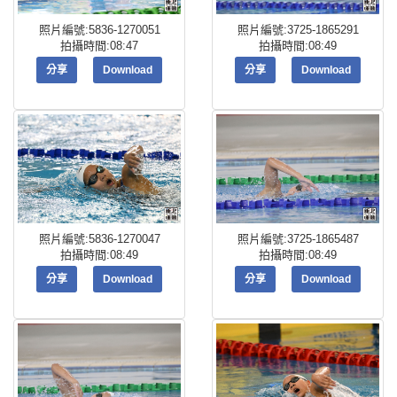
照片編號:5836-1270051
照片編號:3725-1865291
拍攝時間:08:47
拍攝時間:08:49
分享
Download
分享
Download
照片編號:5836-1270047
照片編號:3725-1865487
拍攝時間:08:49
拍攝時間:08:49
分享
Download
分享
Download