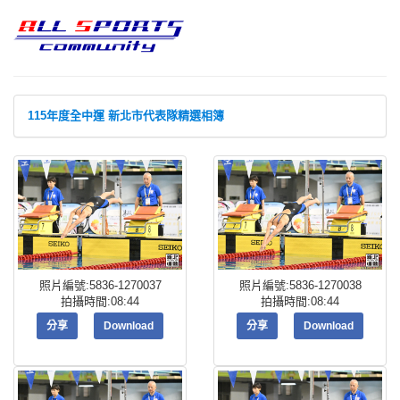
115年度全中運 新北市代表隊精選相簿
照片編號:5836-1270037
照片編號:5836-1270038
拍攝時間:08:44
拍攝時間:08:44
分享
Download
分享
Download