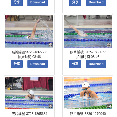
分享
Download
分享
Download
照片編號:3725-1865683
照片編號:3725-1865677
拍攝時間:08:46
拍攝時間:08:46
分享
Download
分享
Download
照片編號:3725-1865684
照片編號:5836-1270040