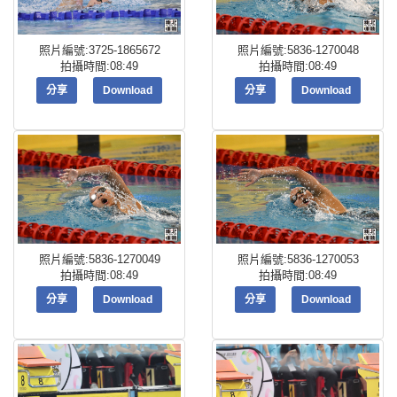
照片編號:3725-1865672
照片編號:5836-1270048
拍攝時間:08:49
拍攝時間:08:49
分享
Download
分享
Download
照片編號:5836-1270049
照片編號:5836-1270053
拍攝時間:08:49
拍攝時間:08:49
分享
Download
分享
Download