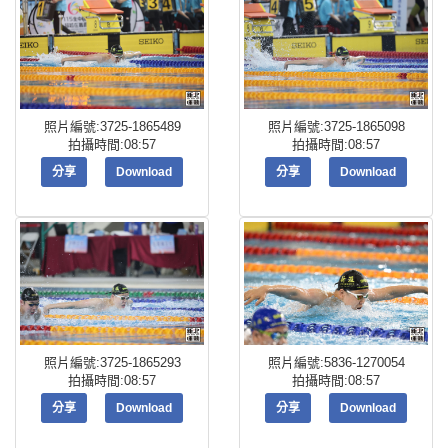
照片編號:3725-1865489
照片編號:3725-1865098
拍攝時間:08:57
拍攝時間:08:57
分享
Download
分享
Download
照片編號:3725-1865293
照片編號:5836-1270054
拍攝時間:08:57
拍攝時間:08:57
分享
Download
分享
Download