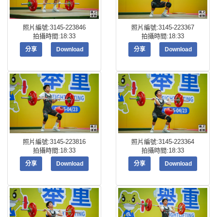
照片編號:3145-223846
照片編號:3145-223367
拍攝時間:18:33
拍攝時間:18:33
分享
Download
分享
Download
照片編號:3145-223816
照片編號:3145-223364
拍攝時間:18:33
拍攝時間:18:33
分享
Download
分享
Download