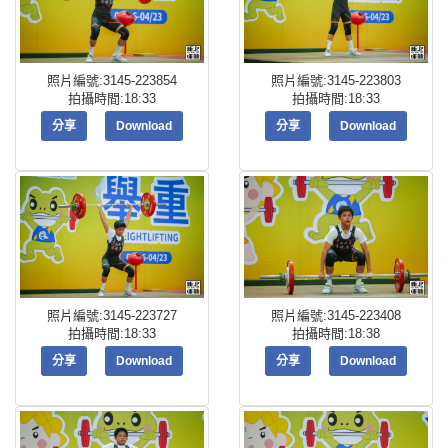
照片編號:3145-223854
照片編號:3145-223803
拍攝時間:18:33
拍攝時間:18:33
分享
Download
分享
Download
照片編號:3145-223727
照片編號:3145-223408
拍攝時間:18:33
拍攝時間:18:38
分享
Download
分享
Download