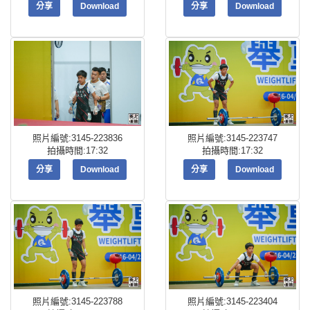
分享
Download
分享
Download
照片編號:3145-223836
照片編號:3145-223747
拍攝時間:17:32
拍攝時間:17:32
分享
Download
分享
Download
照片編號:3145-223788
照片編號:3145-223404