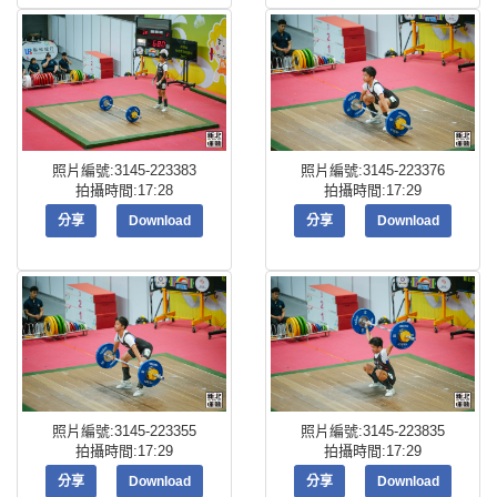
照片編號:3145-223383
照片編號:3145-223376
拍攝時間:17:28
拍攝時間:17:29
分享
Download
分享
Download
照片編號:3145-223355
照片編號:3145-223835
拍攝時間:17:29
拍攝時間:17:29
分享
Download
分享
Download