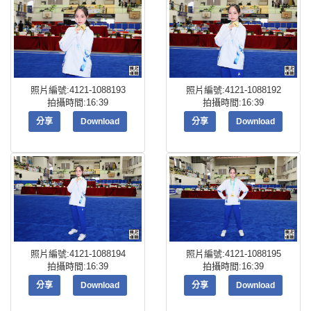
照片編號:4121-1088193
照片編號:4121-1088192
拍攝時間:16:39
拍攝時間:16:39
分享
Download
分享
Download
照片編號:4121-1088194
照片編號:4121-1088195
拍攝時間:16:39
拍攝時間:16:39
分享
Download
分享
Download