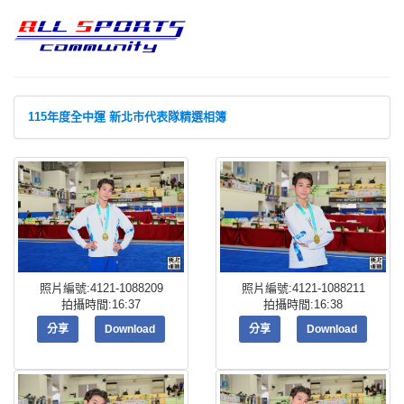
115年度全中運 新北市代表隊精選相簿
照片編號:4121-1088209
照片編號:4121-1088211
拍攝時間:16:37
拍攝時間:16:38
分享
Download
分享
Download