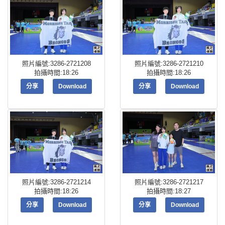
照片編號:3286-2721208
照片編號:3286-2721210
拍攝時間:18:26
拍攝時間:18:26
分享
Download
分享
Download
照片編號:3286-2721214
照片編號:3286-2721217
拍攝時間:18:26
拍攝時間:18:27
分享
Download
分享
Download