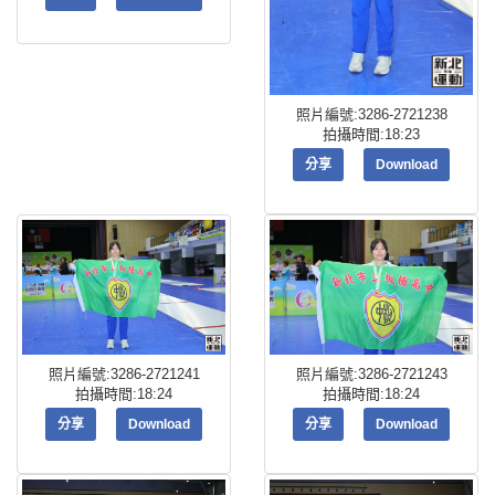
照片編號:3286-2721238
拍攝時間:18:23
分享
Download
照片編號:3286-2721241
照片編號:3286-2721243
拍攝時間:18:24
拍攝時間:18:24
分享
Download
分享
Download