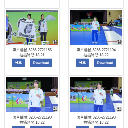
照片編號:3286-2721186
照片編號:3286-2721194
拍攝時間:18:21
拍攝時間:18:22
分享
Download
分享
Download
照片編號:3286-2721190
照片編號:3286-2721193
拍攝時間:18:22
拍攝時間:18:22