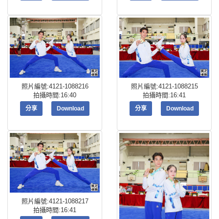
照片編號:4121-1088216
照片編號:4121-1088215
拍攝時間:16:40
拍攝時間:16:41
分享
Download
分享
Download
照片編號:4121-1088217
拍攝時間:16:41