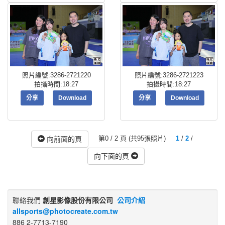
照片編號:3286-2721220
照片編號:3286-2721223
拍攝時間:18:27
拍攝時間:18:27
分享
Download
分享
Download
第0 / 2 頁 (共95張照片)
1
/
2
/
向前面的頁
向下面的頁
聯絡我們
創星影像股份有限公司
公司介紹
allsports@photocreate.com.tw
886 2-7713-7190