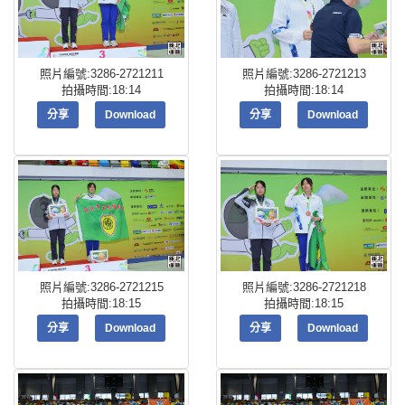
照片編號:3286-2721211
照片編號:3286-2721213
拍攝時間:18:14
拍攝時間:18:14
分享
Download
分享
Download
照片編號:3286-2721215
照片編號:3286-2721218
拍攝時間:18:15
拍攝時間:18:15
分享
Download
分享
Download