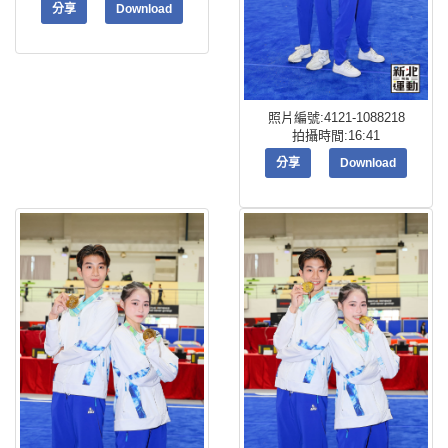
分享
Download
照片編號:4121-1088218
拍攝時間:16:41
分享
Download