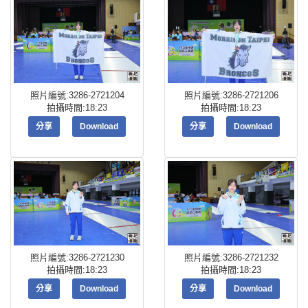
照片編號:3286-2721204
照片編號:3286-2721206
拍攝時間:18:23
拍攝時間:18:23
分享
Download
分享
Download
照片編號:3286-2721230
照片編號:3286-2721232
拍攝時間:18:23
拍攝時間:18:23
分享
Download
分享
Download