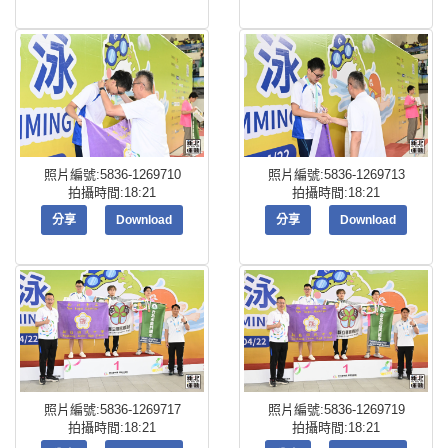
照片編號:5836-1269710
照片編號:5836-1269713
拍攝時間:18:21
拍攝時間:18:21
分享
Download
分享
Download
照片編號:5836-1269717
照片編號:5836-1269719
拍攝時間:18:21
拍攝時間:18:21