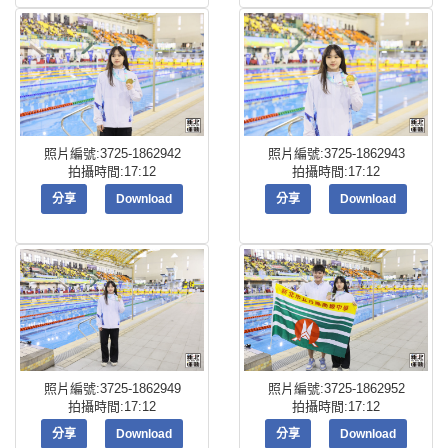
照片編號:3725-1862942
照片編號:3725-1862943
拍攝時間:17:12
拍攝時間:17:12
分享
Download
分享
Download
照片編號:3725-1862949
照片編號:3725-1862952
拍攝時間:17:12
拍攝時間:17:12
分享
Download
分享
Download