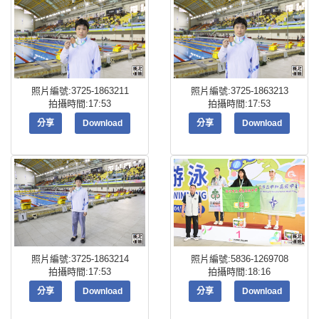
照片編號:3725-1863211
照片編號:3725-1863213
拍攝時間:17:53
拍攝時間:17:53
分享
Download
分享
Download
照片編號:3725-1863214
照片編號:5836-1269708
拍攝時間:17:53
拍攝時間:18:16
分享
Download
分享
Download