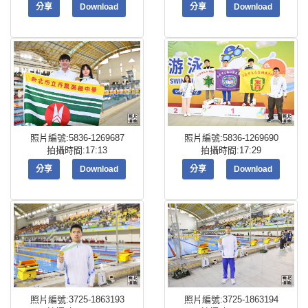
分享
Download
分享
Download
照片編號:5836-1269687
照片編號:5836-1269690
拍攝時間:17:13
拍攝時間:17:29
分享
Download
分享
Download
照片編號:3725-1863193
照片編號:3725-1863194