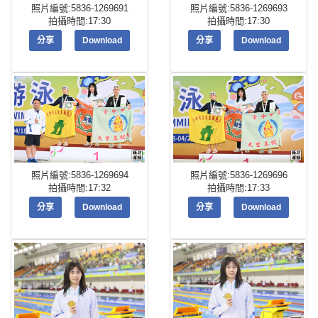
照片編號:5836-1269691
照片編號:5836-1269693
拍攝時間:17:30
拍攝時間:17:30
分享
Download
分享
Download
照片編號:5836-1269694
照片編號:5836-1269696
拍攝時間:17:32
拍攝時間:17:33
分享
Download
分享
Download