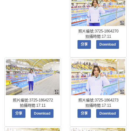
照片編號:3725-1864270
拍攝時間:17:11
分享
Download
照片編號:3725-1864272
照片編號:3725-1864273
拍攝時間:17:11
拍攝時間:17:11
分享
Download
分享
Download