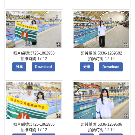
照片編號:3725-1862953
照片編號:5836-1269682
拍攝時間:17:12
拍攝時間:17:12
分享
Download
分享
Download
照片編號:3725-1862955
照片編號:5836-1269686
拍攝時間:17:12
拍攝時間:17:12