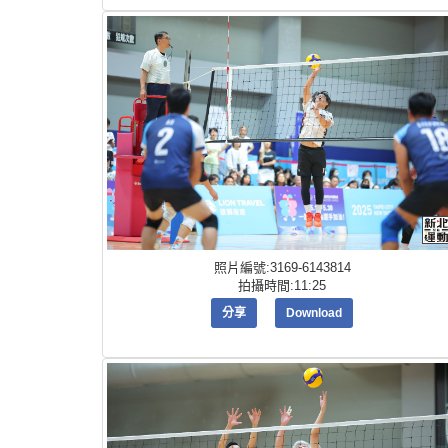
照片編號:3169-6143814
拍攝時間:11:25
分享
Download