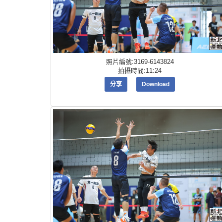
照片編號:3169-6143824
拍攝時間:11:24
分享
Download