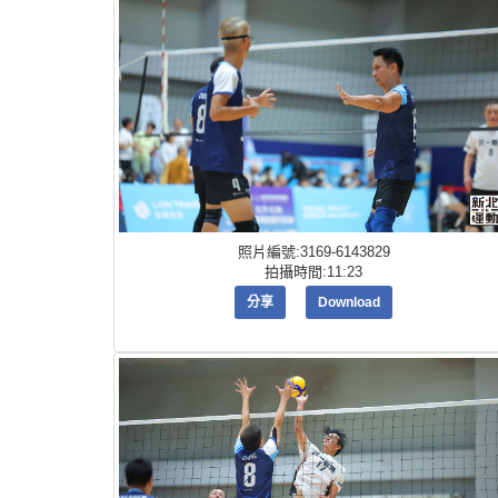
照片編號:3169-6143829
拍攝時間:11:23
分享
Download