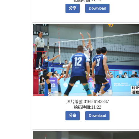
分享
Download
照片編號:3169-6143837
拍攝時間:11:22
分享
Download