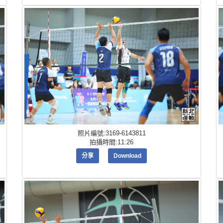
照片編號:3169-6143811
拍攝時間:11:26
分享
Download