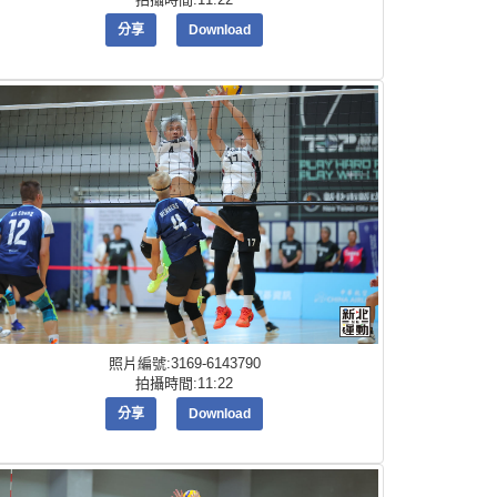
分享
Download
照片編號:3169-6143790
拍攝時間:11:22
分享
Download