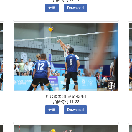
分享
Download
照片編號:3169-6143784
拍攝時間:11:22
分享
Download