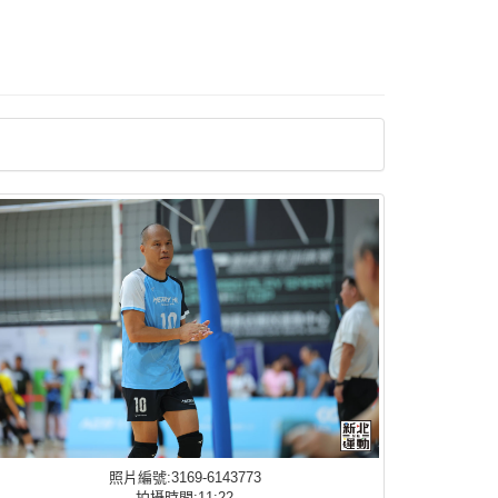
照片編號:3169-6143773
拍攝時間:11:22