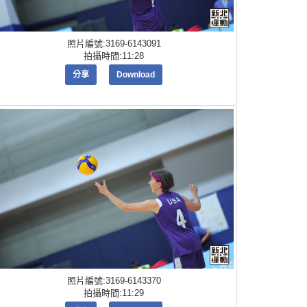
照片編號:3169-6143091
拍攝時間:11:28
分享
Download
照片編號:3169-6143370
拍攝時間:11:29