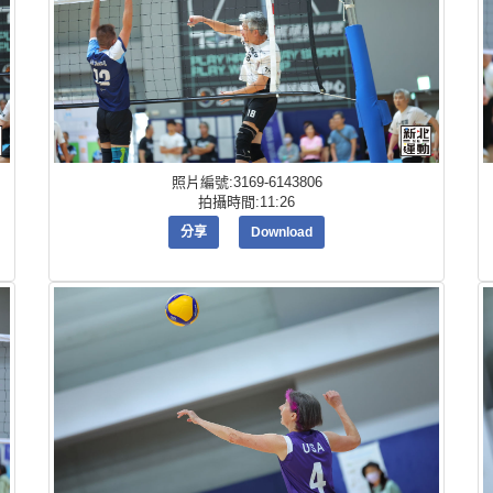
照片編號:3169-6143806
拍攝時間:11:26
分享
Download