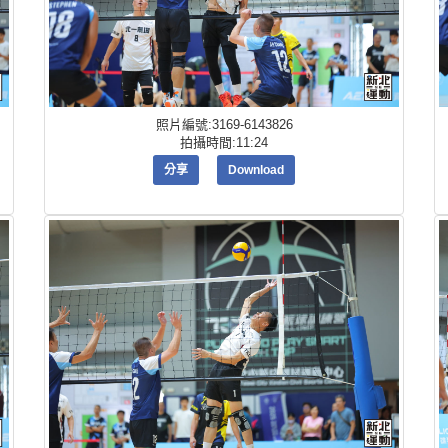
照片編號:3169-6143826
拍攝時間:11:24
分享
Download